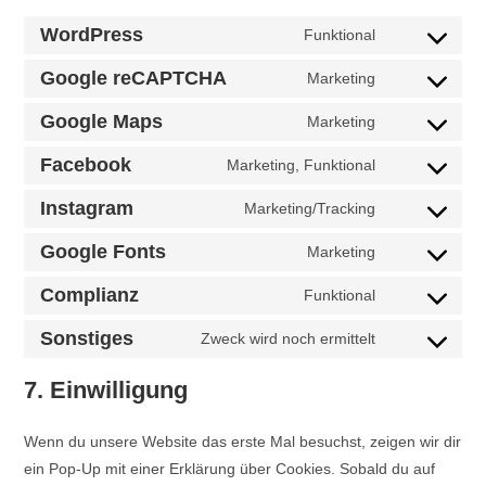
WordPress
Funktional
Consent
to
Google reCAPTCHA
Marketing
Consent
service
to
Google Maps
Marketing
wordpress
Consent
service
to
Facebook
Marketing, Funktional
google-
Consent
service
recaptcha
to
Instagram
Marketing/Tracking
google-
Consent
service
maps
to
Google Fonts
Marketing
facebook
Consent
service
to
Complianz
Funktional
instagram
Consent
service
to
Sonstiges
Zweck wird noch ermittelt
google-
Consent
service
fonts
to
7. Einwilligung
complianz
service
sonstiges
Wenn du unsere Website das erste Mal besuchst, zeigen wir dir
ein Pop-Up mit einer Erklärung über Cookies. Sobald du auf