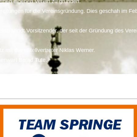
einen eigenen Verein zu gründen.
reitungen für die Vereinsgründung. Dies geschah im Fe
an Mindt Vorsitzender, der seit der Gründung des Verei
.
tz mit dem Stellvertreter Niklas Werner.
enwart Bernd Tute.