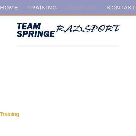
HOME
TRAINING
ÜBER UNS
KONTAKT
ir hauptsächlich Mountainbike, einige Sportler fahren 
ing für Kinder und Jugendliche sowie Mountainbike-Toure
 an Wettkämpfen im Harz oder beim NRW-Cup teil.
Training
teilnehmen.
ge.