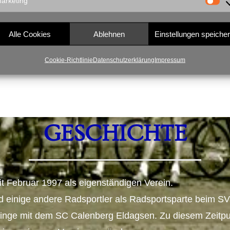
arketing
Ansprechpartner für: Neu
Abbuchungen.
Alle Cookies
Ablehnen
Einstellungen speiche
Cookie-Richtlinie
Datenschutzerklärung
Impressum
GESCHICHTE
 Februar 1997 als eigenständigen Verein.
 einige andere Radsportler als Radsportsparte beim SV 
ringe mit dem SC Calenberg Eldagsen. Zu diesem Zeitpu