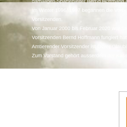
damaligen Spartenleiter Bernd Hoffmann 
Im Winter 1996/ 1997 begannen die Vorbe
Vorsitzenden.
Von Januar 2000 bis Februar 2020 war Stef
Vorsitzenden Bernd Hoffmann fungiert hat
Amtierender Vorsitzender ist Oliver Glaubi
Zum Vorstand gehört ausserdem der Kass