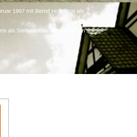
bruar 1997 mit Bernd Hoffmann als
ns als Stellvertreter des damaligen